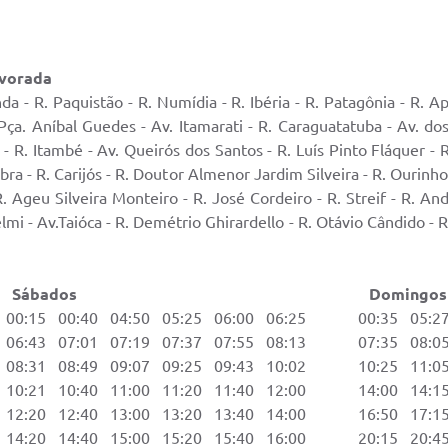
lvorada
da - R. Paquistão - R. Numídia - R. Ibéria - R. Patagônia - R. A
 Pça. Aníbal Guedes - Av. Itamarati - R. Caraguatatuba - Av. do
l - R. Itambé - Av. Queirós dos Santos - R. Luís Pinto Fláquer -
ra - R. Carijós - R. Doutor Almenor Jardim Silveira - R. Ourinh
. Ageu Silveira Monteiro - R. José Cordeiro - R. Streif - R. An
mi - Av.Taióca - R. Demétrio Ghirardello - R. Otávio Cândido - R.
ados Domingos e Feri
00:15 00:40 04:50 05:25 06:00 06:25 00:35 05:27 
06:43 07:01 07:19 07:37 07:55 08:13 07:35 08:05 
08:31 08:49 09:07 09:25 09:43 10:02 10:25 11:05 
10:21 10:40 11:00 11:20 11:40 12:00 14:00 14:15 
12:20 12:40 13:00 13:20 13:40 14:00 16:50 17:15 
14:20 14:40 15:00 15:20 15:40 16:00 20:15 20:45 