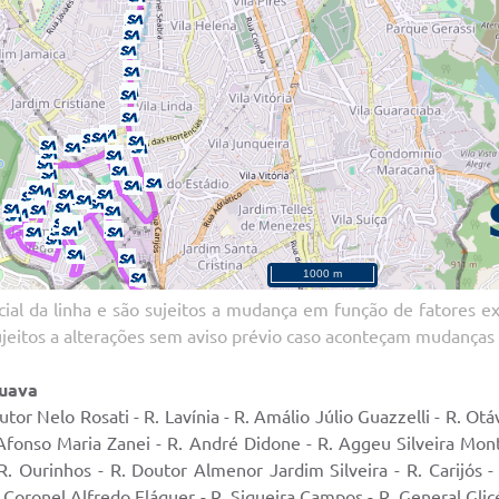
ial da linha e são sujeitos a mudança em função de fatores ext
ujeitos a alterações sem aviso prévio caso aconteçam mudanças 
puava
tor Nelo Rosati - R. Lavínia - R. Amálio Júlio Guazzelli - R. Ot
 Afonso Maria Zanei - R. André Didone - R. Aggeu Silveira Mont
 R. Ourinhos - R. Doutor Almenor Jardim Silveira - R. Carijós 
. Coronel Alfredo Fláquer - R. Siqueira Campos - R. General Gli