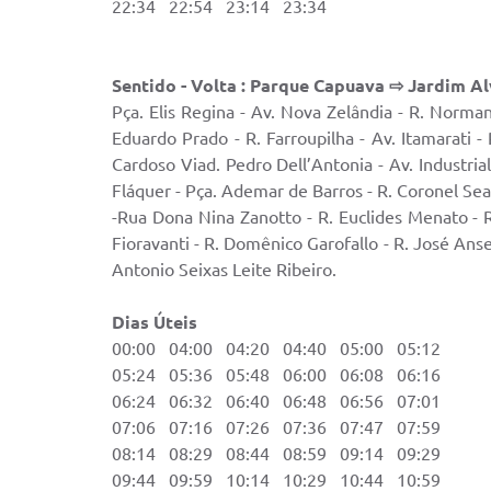
22:34 22:54 23:14 23:34
Sentido - Volta : Parque Capuava ⇨ Jardim A
Pça. Elis Regina - Av. Nova Zelândia - R. Norman
Eduardo Prado - R. Farroupilha - Av. Itamarati -
Cardoso Viad. Pedro Dell’Antonia - Av. Industria
Fláquer - Pça. Ademar de Barros - R. Coronel Seab
-Rua Dona Nina Zanotto - R. Euclides Menato - R
Fioravanti - R. Domênico Garofallo - R. José Ansel
Antonio Seixas Leite Ribeiro.
Dias Úteis Sáb
00:00 04:00 04:20 04:40 05:00 05:12 
05:24 05:36 05:48 06:00 06:08 06:16 
06:24 06:32 06:40 06:48 06:56 07:01 
07:06 07:16 07:26 07:36 07:47 07:59 
08:14 08:29 08:44 08:59 09:14 09:29 
09:44 09:59 10:14 10:29 10:44 10:59 