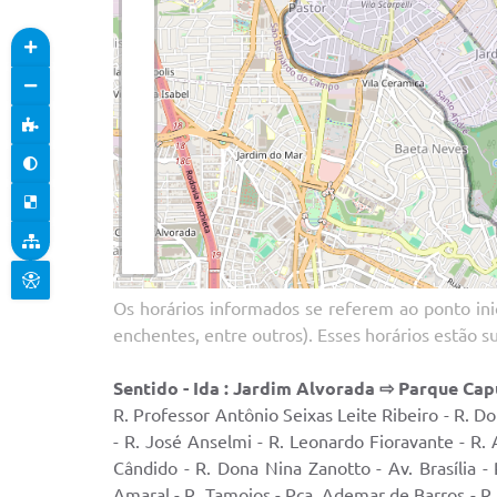
Os horários informados se referem ao ponto inic
enchentes, entre outros). Esses horários estão s
Sentido - Ida : Jardim Alvorada ⇨ Parque Ca
R. Professor Antônio Seixas Leite Ribeiro - R. Dou
- R. José Anselmi - R. Leonardo Fioravante - R.
Cândido - R. Dona Nina Zanotto - Av. Brasília -
Amaral - R. Tamoios - Pça. Ademar de Barros - R