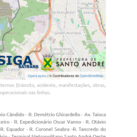
ernos (trânsito, acidente, manifestações, obras,
operacionais nas linhas.
ávio Cândido - R. Demétrio Ghirardello - Av. Taioca
eiro - R. Expedicionário Oscar Vanno - R. Otávio
- R. Equador - R. Coronel Seabra -R. Tancredo do
cério - Terminal Metropolitano Santo André Oeste