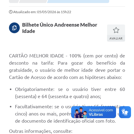
Taxi
Atualizado em: 05/05/2026 às 15h22
Transporte Escolar
Bilhete Único Andreense Melhor
Idade
Ouvidoria
AVALIAR
Pesquisa de Satisfação
CARTÃO MELHOR IDADE - 100% (cem por cento) de
Transparência
desconto na tarifa: Para gozar do benefício da
gratuidade, o usuário de melhor idade deve portar o
Cartão de Acesso de acordo com as hipóteses abaixo:
Obrigatoriamente: se o usuário tiver entre 60
(sessenta) e 64 (sessenta e quatro) anos;
Facultativamente: se o usuário tiver 65 (sessenta e
cinco) anos ou mais, porém deve portar e fazer uso
de documento de identificação oficial com foto.
Outras informações, consulte: