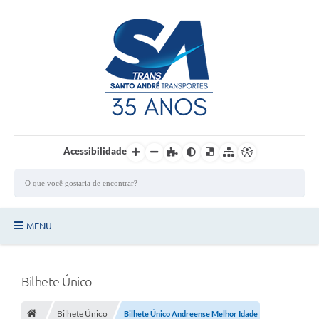
Login / Cadastro
Acessibilidade
MENU
Principal
Bilhete Único
Quem Somos?
Ônibus
Bilhete Único
Bilhete Único Andreense Melhor Idade