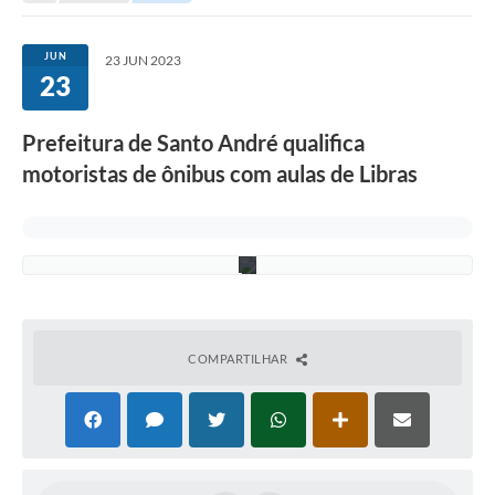
n
h
Taxi
a
s
JUN
23 JUN 2023
m
Transporte Escolar
23
u
n
Ouvidoria
i
Prefeitura de Santo André qualifica
c
i
Pesquisa de Satisfação
motoristas de ônibus com aulas de Libras
p
a
Transparência
i
s
.
COMPARTILHAR