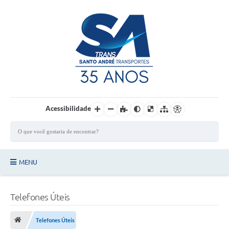
Login / Cadastro
Acessibilidade
MENU
Principal
Telefones Úteis
Quem Somos?
Telefones Úteis
Ônibus