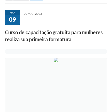
Taxi
MAR
09 MAR 2023
Transporte Escolar
09
Ouvidoria
Curso de capacitação gratuita para mulheres
Pesquisa de Satisfação
realiza sua primeira formatura
Transparência