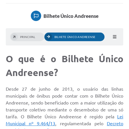
Taxi
Bilhete Único Andreense
Transporte Escolar
Ouvidoria
PRINCIPAL
BILHETE ÚNICO ANDREENSE
Pesquisa de Satisfação
Transparência
O que é o Bilhete Único
Andreense?
Desde 27 de junho de 2013, o usuário das linhas
municipais de ônibus pode contar com o Bilhete Único
Andreense, sendo beneficiado com a maior utilização do
transporte coletivo mediante o desembolso de uma só
tarifa. O Bilhete Único Andreense é regido pela
Lei
Municipal nº 9.464/13
, regulamentada pelo
Decreto