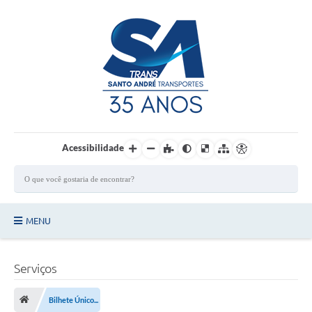
Login / Cadastro
Acessibilidade
MENU
Principal
Serviços
Quem Somos?
Bilhete Único...
Ônibus